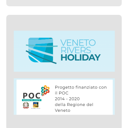
VENETO RIVERS
EXPERIENCE – POC
FESR 14-20 – Alterevo
#Progetti Gestiti
#Progetti Sviluppati