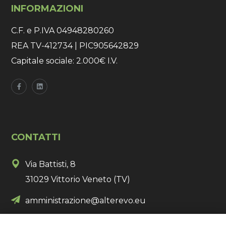
INFORMAZIONI
C.F. e P.IVA 04948280260
REA TV-412734 | PIC905642829
Capitale sociale: 2.000€ I.V.
CONTATTI
Via Battisti, 8
31029 Vittorio Veneto (TV)
amministrazione@alterevo.eu
+
39 348 54 93 743