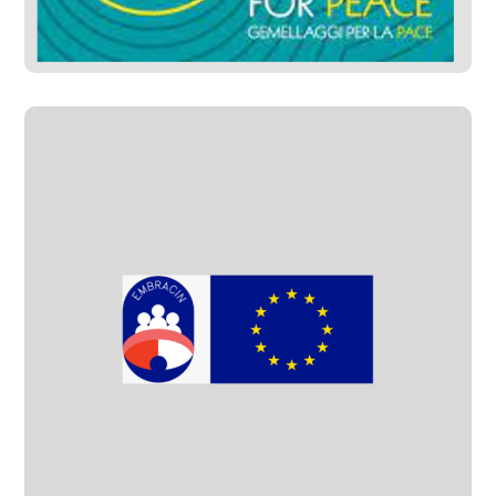
#Progetti Sviluppati
Project Embracin
#Progetti Gestiti