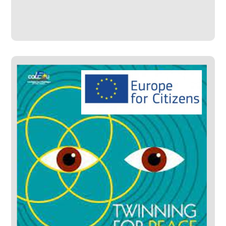
trevigiana
#Progetti Sviluppati
TWINNING FOR PEACE
– Europe for Citizens –
Colle Umberto
#Progetti Gestiti