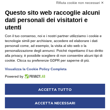
Rifiuta cookie non necessari ✕
+39 339 79 28 393
Questo sito web raccoglie alcuni
dati personali dei visitatori e
utenti
COSA FACCIAMO
Con il tuo consenso, noi e i nostri partner utilizziamo i cookie e
tecnologie simili per archiviare, accedere ed elaborare i dati
Progettazione
personali come, ad esempio, la visita al sito web o la
Facilitazione
personalizzazione degli annunci. Poiché rispettiamo il tuo diritto
alla privacy, è possibile scegliere di non consentire alcuni tipi di
Formazione
cookie. Clicca su preferenze GDPR per saperne di più.
Valutazione d’impatto
Visualizza la Cookie Policy Completa
Rigenerazione urbana
Powered by
Modifica preferenze Cookie
ACCETTA TUTTO
Mappa del Sito
ACCETTA NECESSARI
Privacy Policy