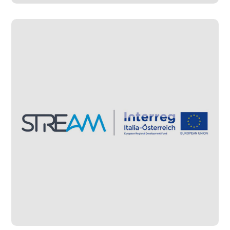
Stream
#Progetti Gestiti
#Progetti Sviluppati