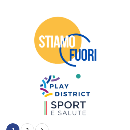
STIAMO FUORI – Luoghi
non comuni per i
giovani
#Progetti Gestiti
#Progetti Sviluppati
1
2