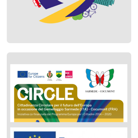
City Center Doctor
#Progetti Gestiti
#Progetti Sviluppati
CIRCLE – Europe For