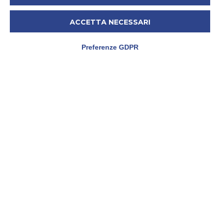
Capitale sociale: 2.000€ I.V.
ACCETTA NECESSARI
Preferenze GDPR
CONTATTI
Via Battisti, 8
31029 Vittorio Veneto (TV)
amministrazione@alterevo.eu
+
39 348 54 93 743
+39 339 79 28 393