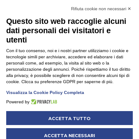
+
39 348 54 93 743
Rifiuta cookie non necessari ✕
+39 339 79 28 393
Questo sito web raccoglie alcuni
dati personali dei visitatori e
utenti
COSA FACCIAMO
Con il tuo consenso, noi e i nostri partner utilizziamo i cookie e
tecnologie simili per archiviare, accedere ed elaborare i dati
Progettazione
personali come, ad esempio, la visita al sito web o la
Facilitazione
personalizzazione degli annunci. Poiché rispettiamo il tuo diritto
alla privacy, è possibile scegliere di non consentire alcuni tipi di
Formazione
cookie. Clicca su preferenze GDPR per saperne di più.
Valutazione d’impatto
Visualizza la Cookie Policy Completa
Rigenerazione urbana
Powered by
Modifica preferenze Cookie
ACCETTA TUTTO
Mappa del Sito
ACCETTA NECESSARI
Privacy Policy