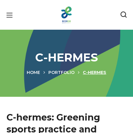
C-HERMES
HOME
PORTFOLIO
C-HERMES
C-hermes: Greening
sports practice and